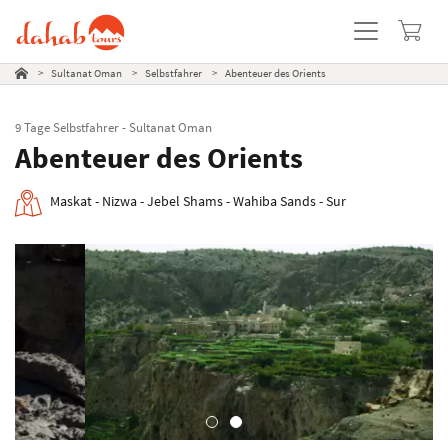
Diashow
Reiseverlauf
Leistungen & Extras
Termine
Kundenbewertungen
Beliebte Reisen
>
Sultanat Oman
>
Selbstfahrer
>
Abenteuer des Orients
9 Tage Selbstfahrer - Sultanat Oman
Abenteuer des Orients
Maskat - Nizwa - Jebel Shams - Wahiba Sands - Sur