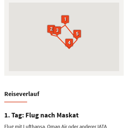
1
1
2
2
3
3
5
5
4
4
Reiseverlauf
1. Tag: Flug nach Maskat
Flug mit Lufthansa, Oman Air oder anderer IATA