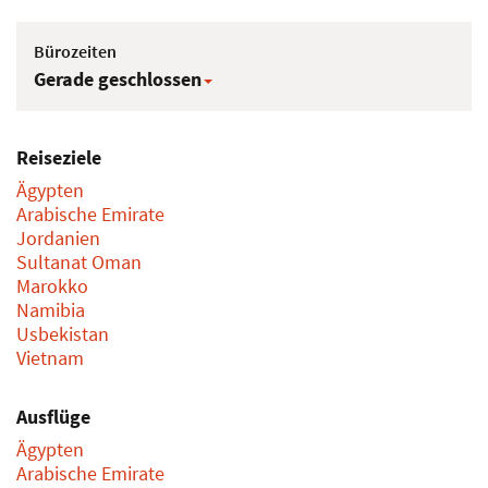
Tel: 0221 - 914 079 37
service@dahabtours.de
Kontaktformular
Bürozeiten
Gerade geschlossen
Reiseziele
Ägypten
Arabische Emirate
Jordanien
Sultanat Oman
Marokko
Namibia
Usbekistan
Vietnam