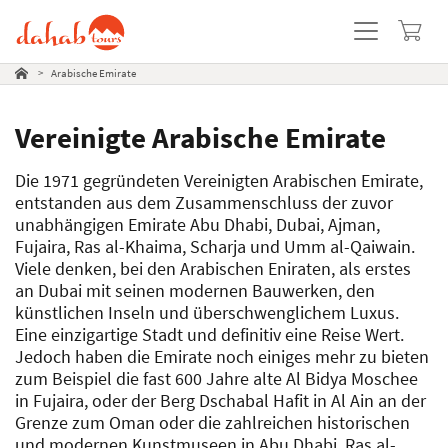
Land Info
Reisearten
Beliebte Reisen
Beliebte Ausflüge
>
Arabische Emirate
Vereinigte Arabische Emirate
Die 1971 gegründeten Vereinigten Arabischen Emirate,
entstanden aus dem Zusammenschluss der zuvor
unabhängigen Emirate Abu Dhabi, Dubai, Ajman,
Fujaira, Ras al-Khaima, Scharja und Umm al-Qaiwain.
Viele denken, bei den Arabischen Eniraten, als erstes
an Dubai mit seinen modernen Bauwerken, den
künstlichen Inseln und überschwenglichem Luxus.
Eine einzigartige Stadt und definitiv eine Reise Wert.
Jedoch haben die Emirate noch einiges mehr zu bieten
zum Beispiel die fast 600 Jahre alte Al Bidya Moschee
in Fujaira, oder der Berg Dschabal Hafit in Al Ain an der
Grenze zum Oman oder die zahlreichen historischen
und modernen Kunstmuseen in Abu Dhabi, Ras al-