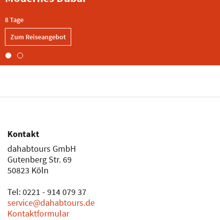
eangebot
Rundreise 
Dubai
8 Tage
Zum Reis
Kontakt
dahabtours GmbH
Gutenberg Str. 69
50823 Köln