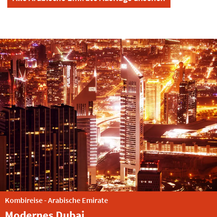
 - Arabische Emirate
es Dubai