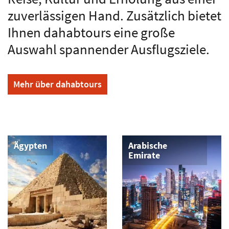
Partnern vor Ort, organisiert
dahabtours seit über 20 Jahren
kulturelle Studienreisen,
erlebnisreiche Rundreisen,
Individualreisen, Nilkreuzfahrten
und Selbstfahrertouren. Planen Sie
mit dahabtours Sie flexibel Ihre
Reise, Kultur und Erholung aus einer
zuverlässigen Hand. Zusätzlich bietet
Ihnen dahabtours eine große
Auswahl spannender Ausflugsziele.
Mehr über dahabtours