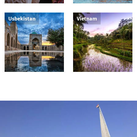
Marokko
Namibia
Usbekistan
Vietnam