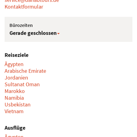
8 Tage ab 1418,- €
dahabtours Newsletter
Kontakt
dahabtours GmbH
Gutenberg Str. 69
50823 Köln
Tel: 0221 - 914 079 37
service@dahabtours.de
Kontaktformular