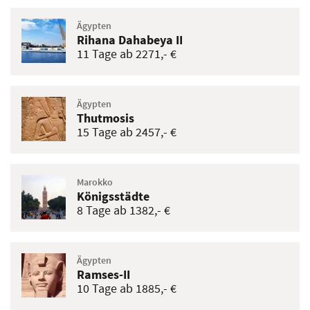
Jordanien
Abenteuer Jordanien
10 Tage ab 1938,- €
Sultanat Oman
Highlights Oman
10 Tage ab 1982,- €
Ägypten
Sphinx II
16 Tage ab 2492,- €
Ägypten
Rihana Dahabeya II