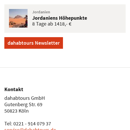
11 Tage ab 2271,- €
Ägypten
Thutmosis
15 Tage ab 2457,- €
Marokko
Königsstädte
8 Tage ab 1382,- €
Ägypten
Ramses-II
10 Tage ab 1885,- €
Jordanien
Jordaniens Höhepunkte