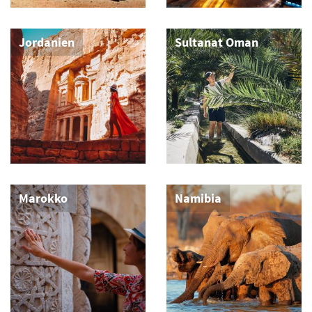
Ägypten
Arabische
Emirate
Jordanien
Sultanat Oman