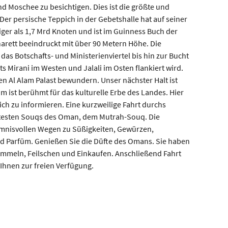
 Moschee zu besichtigen. Dies ist die größte und
er persische Teppich in der Gebetshalle hat auf seiner
iger als 1,7 Mrd Knoten und ist im Guinness Buch der
arett beeindruckt mit über 90 Metern Höhe. Die
das Botschafts- und Ministerienviertel bis hin zur Bucht
ts Mirani im Westen und Jalali im Osten flankiert wird.
n Al Alam Palast bewundern. Unser nächster Halt ist
 ist berühmt für das kulturelle Erbe des Landes. Hier
ch zu informieren. Eine kurzweilige Fahrt durchs
ältesten Souqs des Oman, dem Mutrah-Souq. Die
imnisvollen Wegen zu Süßigkeiten, Gewürzen,
d Parfüm. Genießen Sie die Düfte des Omans. Sie haben
ummeln, Feilschen und Einkaufen. Anschließend Fahrt
 Ihnen zur freien Verfügung.