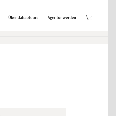
Über dahabtours
Agentur werden
s