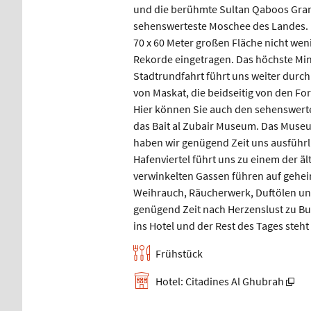
und die berühmte Sultan Qaboos Grand
sehenswerteste Moschee des Landes. D
70 x 60 Meter großen Fläche nicht wen
Rekorde eingetragen. Das höchste Min
Stadtrundfahrt führt uns weiter durch 
von Maskat, die beidseitig von den For
Hier können Sie auch den sehenswerte
das Bait al Zubair Museum. Das Museum
haben wir genügend Zeit uns ausführli
Hafenviertel führt uns zu einem der 
verwinkelten Gassen führen auf gehe
Weihrauch, Räucherwerk, Duftölen un
genügend Zeit nach Herzenslust zu B
ins Hotel und der Rest des Tages steht
Frühstück
Hotel: Citadines Al Ghubrah