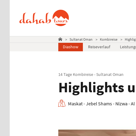
>
Sultanat Oman
>
Kombireise
>
Highli
Diashow
Reiseverlauf
Leistung
14 Tage Kombireise - Sultanat Oman
Highlights 
Maskat - Jebel Shams - Nizwa - Al