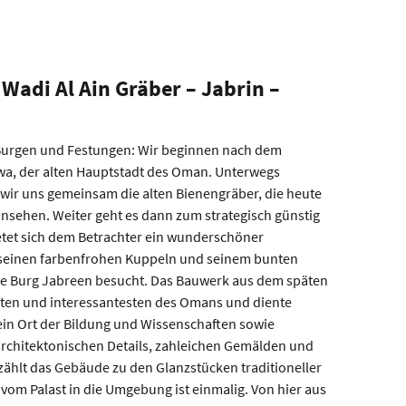
 Wadi Al Ain Gräber – Jabrin –
 Burgen und Festungen: Wir beginnen nach dem
zwa, der alten Hauptstadt des Oman. Unterwegs
 wir uns gemeinsam die alten Bienengräber, die heute
sehen. Weiter geht es dann zum strategisch günstig
ietet sich dem Betrachter ein wunderschöner
t seinen farbenfrohen Kuppeln und seinem bunten
ie Burg Jabreen besucht. Das Bauwerk aus dem späten
sten und interessantesten des Omans und diente
 ein Ort der Bildung und Wissenschaften sowie
narchitektonischen Details, zahleichen Gemälden und
hlt das Gebäude zu den Glanzstücken traditioneller
vom Palast in die Umgebung ist einmalig. Von hier aus