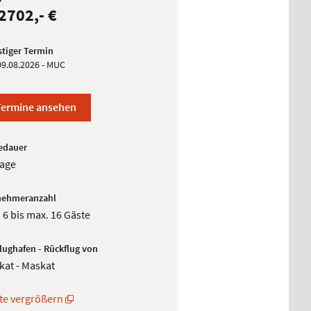
2702,- €
tiger Termin
 09.08.2026 - MUC
Termine ansehen
edauer
Tage
nehmeranzahl
 6 bis max. 16 Gäste
flughafen - Rückflug von
kat - Maskat
te vergrößern