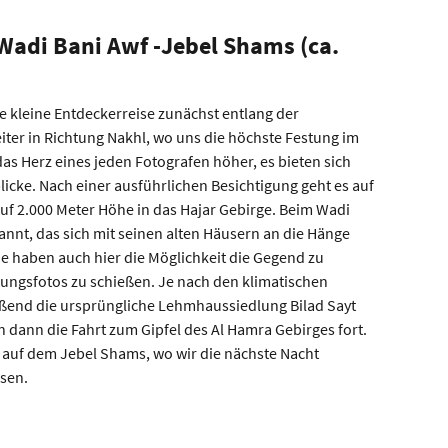
 Wadi Bani Awf -Jebel Shams (ca.
e kleine Entdeckerreise zunächst entlang der
er in Richtung Nakhl, wo uns die höchste Festung im
das Herz eines jeden Fotografen höher, es bieten sich
cke. Nach einer ausführlichen Besichtigung geht es auf
auf 2.000 Meter Höhe in das Hajar Gebirge. Beim Wadi
nnt, das sich mit seinen alten Häusern an die Hänge
ie haben auch hier die Möglichkeit die Gegend zu
ungsfotos zu schießen. Je nach den klimatischen
eßend die ursprüngliche Lehmhaussiedlung Bilad Sayt
n dann die Fahrt zum Gipfel des Al Hamra Gebirges fort.
t auf dem Jebel Shams, wo wir die nächste Nacht
sen.