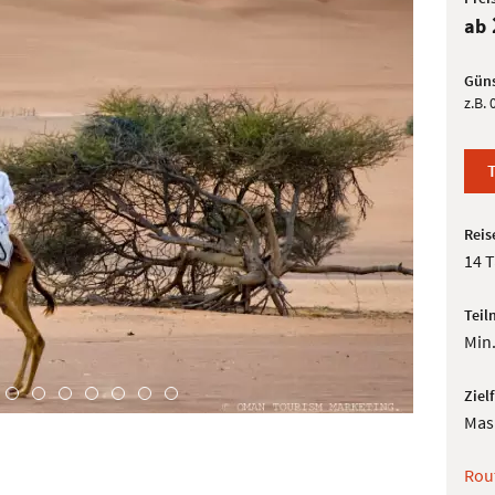
ab
Güns
z.B.
Reis
14 
Teil
Min.
Ziel
Mas
Rou