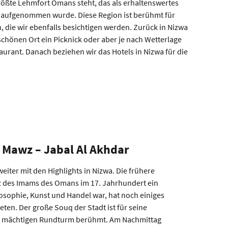
rößte Lehmfort Omans steht, das als erhaltenswertes
O aufgenommen wurde. Diese Region ist berühmt für
 die wir ebenfalls besichtigen werden. Zurück in Nizwa
hönen Ort ein Picknick oder aber je nach Wetterlage
aurant. Danach beziehen wir das Hotels in Nizwa für die
l Mawz – Jabal Al Akhdar
eiter mit den Highlights in Nizwa. Die frühere
z des Imams des Omans im 17. Jahrhundert ein
osophie, Kunst und Handel war, hat noch einiges
eten. Der große Souq der Stadt ist für seine
nen mächtigen Rundturm berühmt. Am Nachmittag