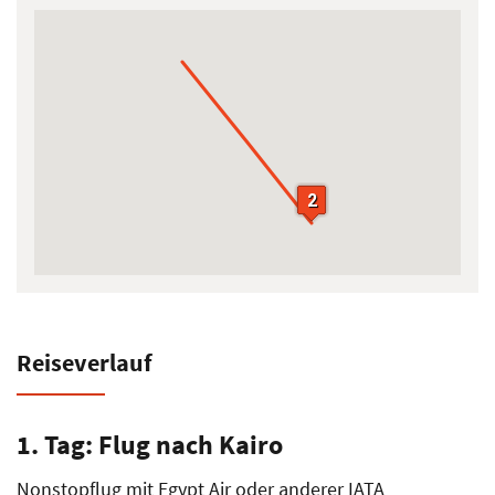
2
2
Reiseverlauf
1. Tag: Flug nach Kairo
Nonstopflug mit Egypt Air oder anderer IATA