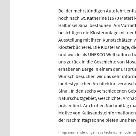
Bei der mehrstündigen Autofahrt entl
hoch nach St. Katherine (1570 Meter)
Halbinsel Sinai bestaunen. Am Vormitt
besichtigen die Klosteranlage mit der
Ausstellung mit ihren Kunstschätzen 
Klosterbücherei. Die Klosteranlage, die
und wurde als UNESCO Weltkulturerb
uns zurück in die Geschichte von Mos
erhabenen Berge in einem der ursprün
Wunsch besuchen wir das sehr informa
landestypischen Architektur, veransch
Sinai. In den sechs verschiedenen G
Naturschutzgebiet, Geschichte, Archäo
präsentiert. Am frühen Nachmittag ma
Motive von Kalksandsteinformatione
der Nachmittagssonne bieten uns her
Programmänderungen aus technischen oder org