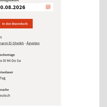
usflugsdatum
In den Warenkorb
rt
harm El-Sheikh
-
Ägypten
ochentage
o Di Mi Do Sa
eisedauer
 Tag
prache
eutsch