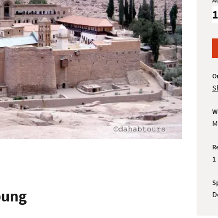
A
O
S
W
M
R
1
S
bung
D