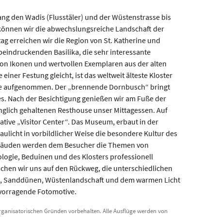
ang den Wadis (Flusstäler) und der Wüstenstrasse bis
 können wir die abwechslungsreiche Landschaft der
ag erreichen wir die Region von St. Katherine und
 beindruckenden Basilika, die sehr interessante
von Ikonen und wertvollen Exemplaren aus der alten
 einer Festung gleicht, ist das weltweit älteste Kloster
e aufgenommen. Der „brennende Dornbusch“ bringt
es. Nach der Besichtigung genießen wir am Fuße der
glich gehaltenen Resthouse unser Mittagessen. Auf
tive „Visitor Center“. Das Museum, erbaut in der
aulicht in vorbildlicher Weise die besondere Kultur des
ebäuden werden dem Besucher die Themen von
logie, Beduinen und des Klosters professionell
chen wir uns auf den Rückweg, die unterschiedlichen
n, Sanddünen, Wüstenlandschaft und dem warmen Licht
vorragende Fotomotive.
anisatorischen Gründen vorbehalten. Alle Ausflüge werden von