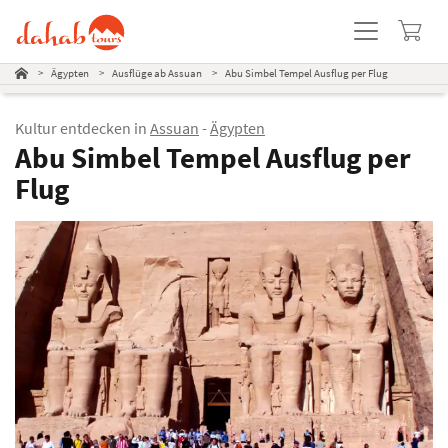
Diashow
Ausflugsbeschreibung
Leistungen
Nicht enthalten
Hinweise
Preistabelle
Beliebte Ausflüge
>
Ägypten
>
Ausflüge ab Assuan
>
Abu Simbel Tempel Ausflug per Flug
Kultur entdecken in
Assuan
-
Ägypten
Abu Simbel Tempel Ausflug per
Flug