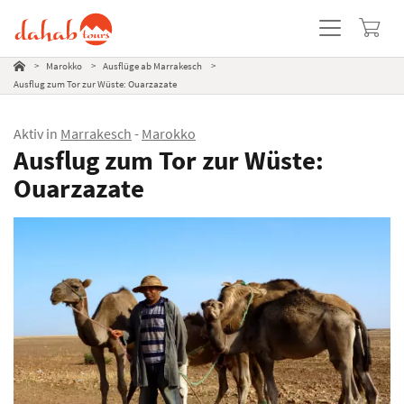
Diashow
Ausflugsbeschreibung
Leistungen
Nicht enthalten
Hinweise
Preistabelle
Beliebte Ausflüge
>
Marokko
>
Ausflüge ab Marrakesch
>
Ausflug zum Tor zur Wüste: Ouarzazate
Aktiv in
Marrakesch
-
Marokko
Ausflug zum Tor zur Wüste:
Ouarzazate